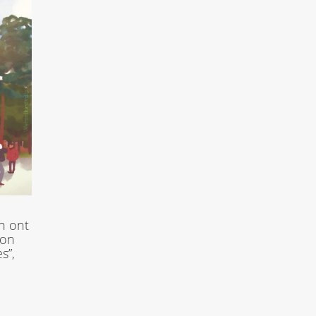
n ont
ion
s”,