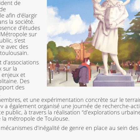
ident de
 de
afin d'élargir
ns la société.
absence d’études
 Métropole sur
blic, s’est
re avec des
 toulousain.
et d’associations
 sur la
s enjeux et
litaine. Des
’apport des
t
membres, et une expérimentation concrète sur le terrai
dev a également organisé une journée de recherche-act
e public, à travers la réalisation “d’explorations urbaine
e la métropole de Toulouse.
 mécanismes d’inégalité de genre en place au sein des