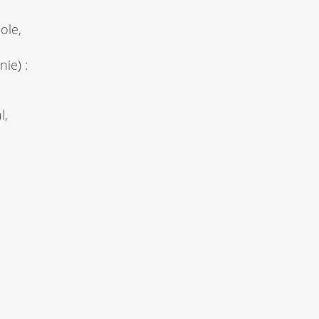
ole,
ie) :
s
l,