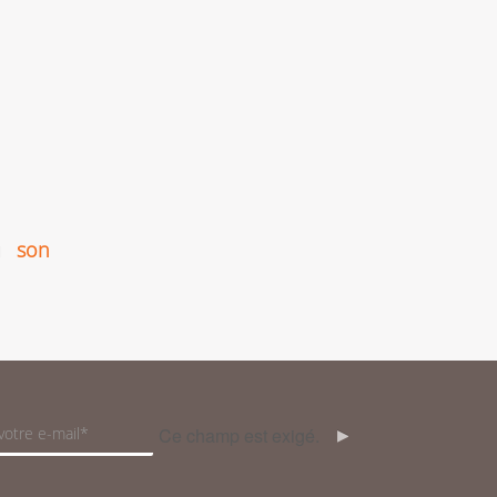
u
son
Ce champ est exigé.
OK