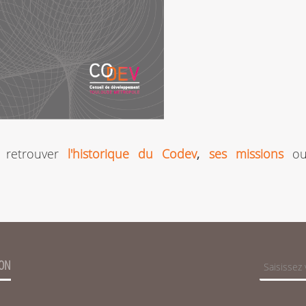
 retrouver
l'historique du Codev
,
ses missions
o
ION