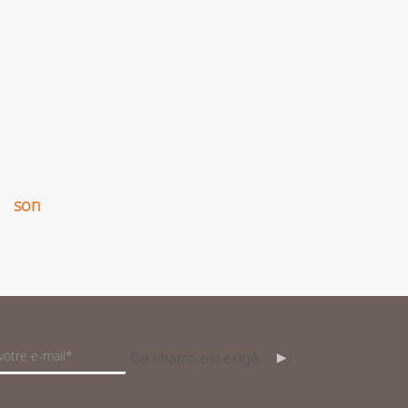
u
son
Ce champ est exigé.
OK