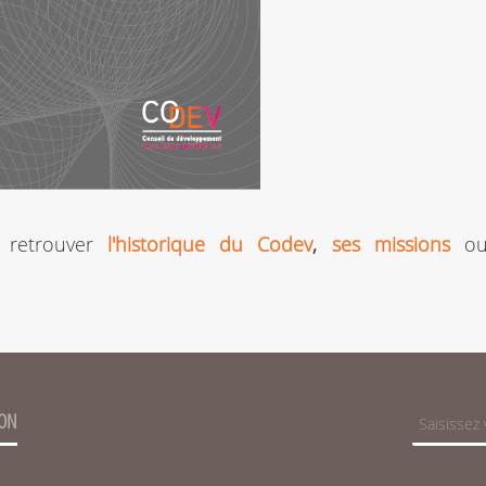
 retrouver
l'historique du Codev
,
ses missions
o
ION