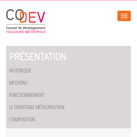
Gestion de vos préférences sur les cookies
Toggle
naviga
PRÉSENTATION
HISTORIQUE
MISSIONS
FONCTIONNEMENT
LE TERRITOIRE MÉTROPOLITAIN
COMPOSITION