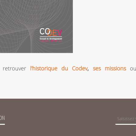
 retrouver
l'historique du Codev
,
ses missions
o
ION