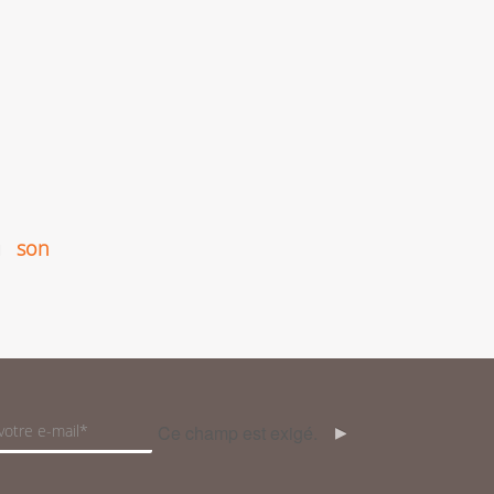
u
son
Ce champ est exigé.
OK