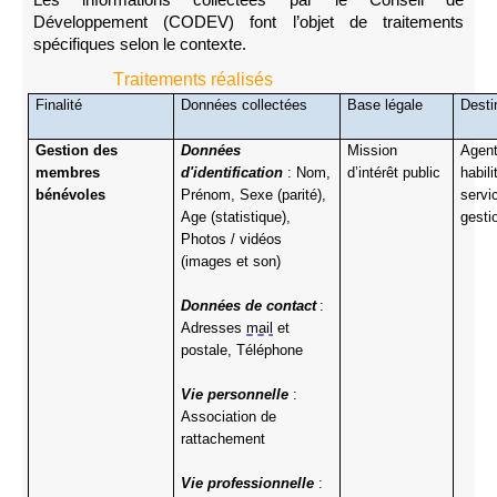
Les informations collectées par le Conseil de
Développement (CODEV) font l’objet de traitements
spécifiques selon le contexte.
Traitements réalisés
Finalité
Données collectées
Base légale
Desti
Gestion des
Données
Mission
Agen
membres
d'identification
: Nom,
d’intérêt public
habil
bénévoles
Prénom, Sexe (parité),
servi
Age (statistique),
gesti
Photos / vidéos
(images et son)
Données de contact
:
Adresses
mail
et
postale, Téléphone
Vie personnelle
:
Association de
rattachement
Vie professionnelle
: