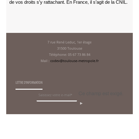
de vos droits s’y rattachant. En France, il s’agit de la CNIL.
7 rue René Leduc, 1er étage
31500 Toulouse
Téléphone: 05 67 73 86 84
Mail :
codev@toulouse-metropole.fr
LETTRE D'INFORMATION
Ce champ est exigé.
OK