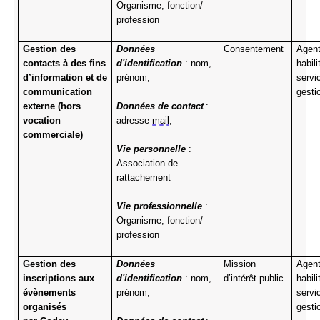
Organisme, fonction/
profession
Gestion des
Données
Consentement
Agen
contacts à des fins
d'identification
: nom,
habil
d’information et de
prénom,
servi
communication
gesti
externe (hors
Données de contact
:
vocation
adresse
mail
,
commerciale)
Vie personnelle
:
Association de
rattachement
Vie professionnelle
:
Organisme, fonction/
profession
Gestion des
Données
Mission
Agen
inscriptions aux
d'identification
: nom,
d’intérêt public
habil
évènements
prénom,
servi
organisés
gesti