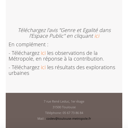
Téléchargez l'avis "Genre et Egalité dans
l'Espace Public" en cliquant
ici
En complément :
- Téléchargez
ici
les observations de la
Métropole, en réponse à la contribution.
- Téléchargez
ici
les résultats des explorations
urbaines
7 rue René Leduc, 1er étage
31500 Toulouse
Téléphone: 05 67 73 86 84
Mail :
codev@toulouse-metropole.fr