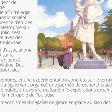
ident de
 de
afin d'élargir
ns la société.
absence d’études
 Métropole sur
blic, s’est
re avec des
 toulousain.
et d’associations
 sur la
s enjeux et
litaine. Des
’apport des
t
membres, et une expérimentation concrète sur le terrai
dev a également organisé une journée de recherche-act
e public, à travers la réalisation “d’explorations urbaine
e la métropole de Toulouse.
 mécanismes d’inégalité de genre en place au sein des