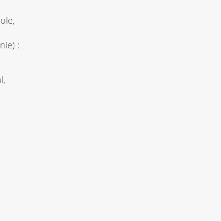
ole,
ie) :
s
l,