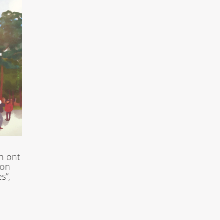
n ont
ion
s”,