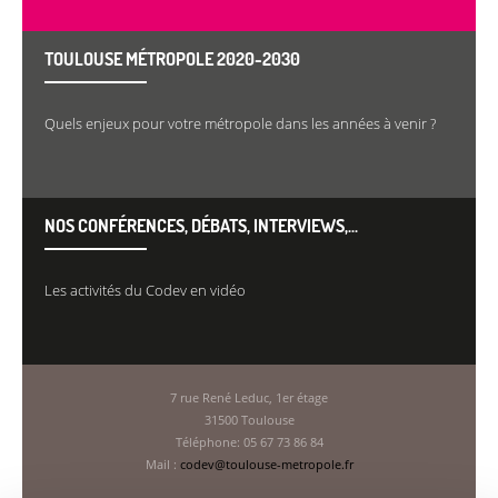
TOULOUSE MÉTROPOLE 2020-2030
Quels enjeux pour votre métropole dans les années à venir ?
NOS CONFÉRENCES, DÉBATS, INTERVIEWS,...
Les activités du Codev en vidéo
7 rue René Leduc, 1er étage
31500 Toulouse
Téléphone: 05 67 73 86 84
Mail :
codev@toulouse-metropole.fr