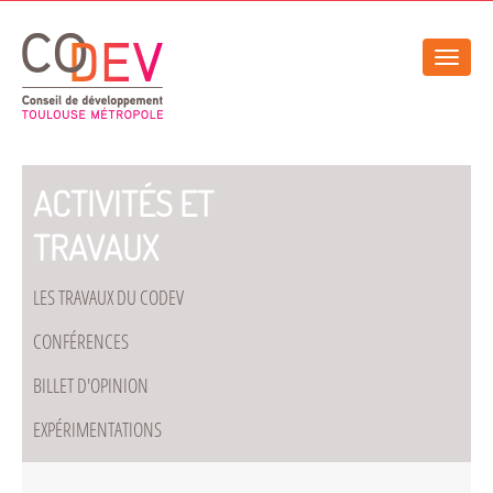
Gestion de vos préférences sur les cookies
Toggle
naviga
ACTIVITÉS ET
TRAVAUX
LES TRAVAUX DU CODEV
CONFÉRENCES
BILLET D'OPINION
EXPÉRIMENTATIONS