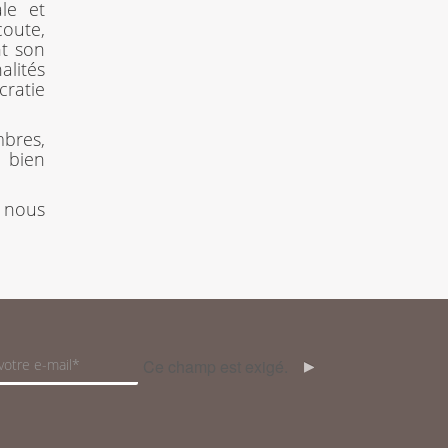
le et
oute,
nt son
alités
cratie
mbres,
u bien
z nous
Ce champ est exigé.
OK